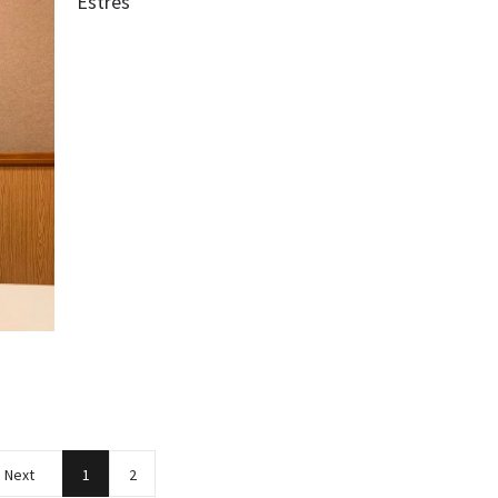
Estrés
Next
1
2