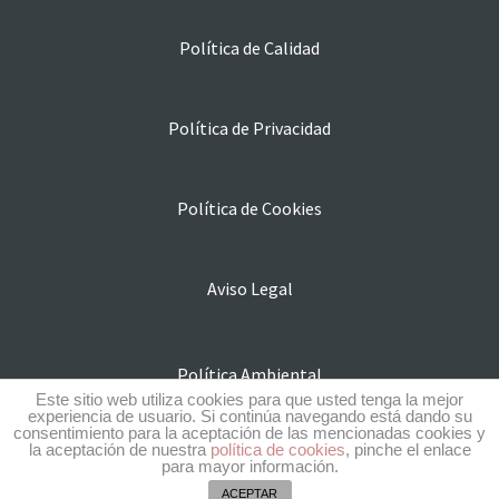
Política de Calidad
Política de Privacidad
Política de Cookies
Aviso Legal
Política Ambiental
Este sitio web utiliza cookies para que usted tenga la mejor
experiencia de usuario. Si continúa navegando está dando su
consentimiento para la aceptación de las mencionadas cookies y
la aceptación de nuestra
política de cookies
, pinche el enlace
Subvenciones y ayudas
para mayor información.
ACEPTAR