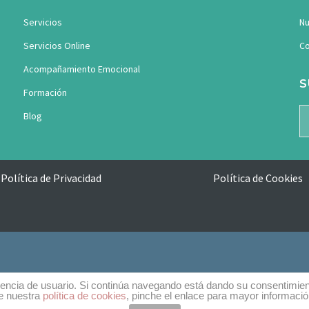
Servicios
Nu
Servicios Online
Co
Acompañamiento Emocional
S
Formación
Blog
Política de Privacidad
Política de Cookies
eriencia de usuario. Si continúa navegando está dando su consentimie
e nuestra
política de cookies
, pinche el enlace para mayor informació
outube