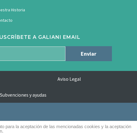
estra Historia
ntacto
USCRÍBETE A GALIANI EMAIL
Aviso Legal
Subvenciones y ayudas
nto para la aceptación de las mencionadas cookies y la aceptación
n.