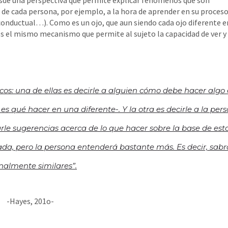
sde una perspectiva que permite explicar fenómenos que son
a de cada persona, por ejemplo, a la hora de aprender en su proces
conductual…). Como es un ojo, que aun siendo cada ojo diferente e
s el mismo mecanismo que permite al sujeto la capacidad de ver y
cos: una de ellas es decirle a alguien cómo debe hacer algo
s qué hacer en una diferente-. Y la otra es decirle a la per
arle sugerencias acerca de lo que hacer sobre la base de est
a, pero la persona entenderá bastante más. Es decir, sabr
onalmente similares
”.
-Hayes, 201o-