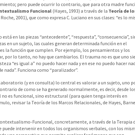
miento; pero puede ocurrir lo contrario, que para otra madre func
ntextualismo Funcional
(Hayes, 1993) a través de la
Teoría de lo
oche, 2001), que como expresa C. Luciano en sus clases: “es lo m
o está en las piezas “antecedente”, “respuesta”, “consecuencia”, s
iezas en un sujeto, las cuales generan determinada función en el
 es la función que cumplen. Por ejemplo, los pensamientos y los
, por lo tanto, no hay que cambiarlos. El trauma no es que uno si
risteza “es igual a” no puedo hacer nada y en ese no puedo hacer na
 de nada”. Funciona como “paralizador”.
 laboratorio (y en consulta) lo central es valorar a un sujeto, uno p
 contrario de como se ha generado normalmente, es decir, desde lo
 no es funcional, sino estructural (para quien tenga interés en
ulo, revisar la Teoría de los Marcos Relacionales, de Hayes, Barn
l Contextualismo-Funcional, concretamente, a través de la Terapia 
e puede intervenir en todos los organismos verbales, con los mis