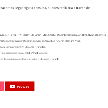
 hacernos llegar alguna consulta, puedes realizarla a través de
ayes, L. J. Hayes. H. W. Reese y T. R. Sarbin (Eds.),
Varieties of scientific contextualism
. Reno, NV: Context Press
 Post-Skinnerian account of human language and cognition.
New York: Plenum Press.
tación y Compromiso (ACT)
. Ediciones Pirámides.
y sus aplicaciones clínicas
. MICPSY Publicaciones.
miento conductual orientado a los valores
. Ediciones Pirámide.
youtube