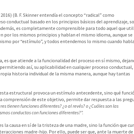
2016) (B. F. Skinner entendía el concepto “radical” como
so conductual basado en los principios básicos del aprendizaje, s
, además, es completamente comprensible para todo aquel que util
igen por los mismos principios y hablan el mismo idioma, aunque se
 mismo por “estímulo”, y todos entendemos lo mismo cuando hab
, es que atiende a la funcionalidad del proceso en sí mismo, dejan
y permitiendo así, su aplicabilidad en cualquier proceso conductual,
ropia historia individual de la misma manera, aunque hay tantas
uesta estructural provoca un estímulo antecedente, sino qué funci
 comprensión de este objetivo, permite dar respuesta a las preg
es tienen funciones diferentes? ¿o al revés? o ¿Cuáles son las
smas conductas con funciones diferentes?”.
s la causa en sí de la tristeza de una madre, sino la función que c
nteracciones madre-hijo. Por ello, puede ser que, ante la muerte de