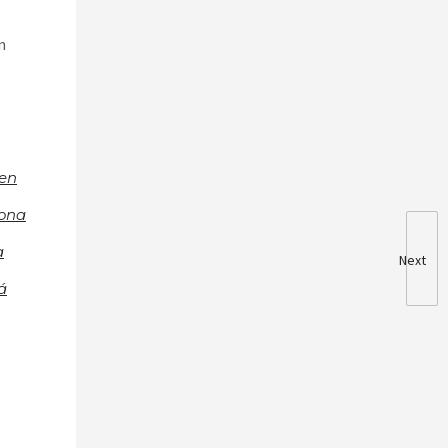
o
n
 en
sona
a
Next
á