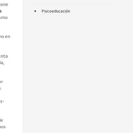
ione
s
Psicoeducación
ismo
ino en
enta
da,
or
s
es-
de
mos