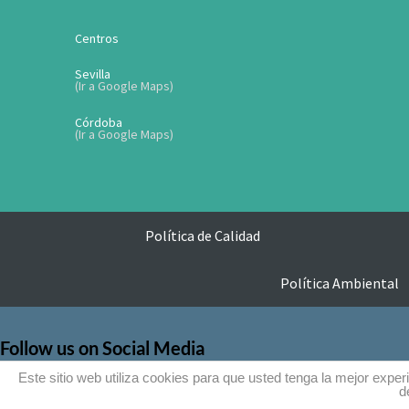
Centros
Sevilla
(Ir a Google Maps)
Córdoba
(Ir a Google Maps)
Política de Calidad
Política Ambiental
Follow us on Social Media
Este sitio web utiliza cookies para que usted tenga la mejor exp
d
facebook
twitter
instagram
y