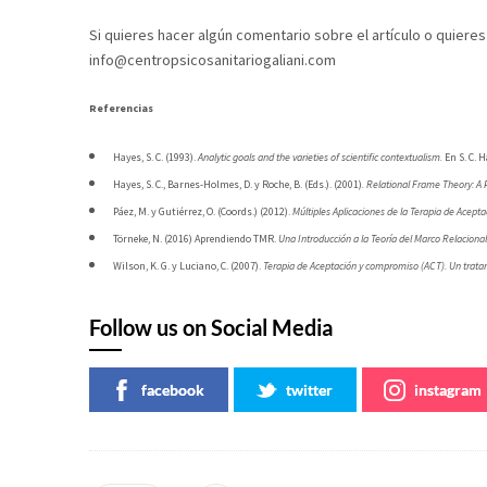
Si quieres hacer algún comentario sobre el artículo o quieres
info@centropsicosanitariogaliani.com
Referencias
Hayes, S. C. (1993).
Analytic goals and the varieties of scientific contextualism.
En S. C. H
Hayes, S. C., Barnes-Holmes, D. y Roche, B. (Eds.). (2001)
. Relational Frame Theory: A
Páez, M. y Gutiérrez, O. (Coords.) (2012).
Múltiples Aplicaciones de la Terapia de Acep
Törneke, N. (2016) Aprendiendo TMR.
Una Introducción a la Teoría del Marco Relacional 
Wilson, K. G. y Luciano, C. (2007).
Terapia de Aceptación y compromiso (ACT).
Un trata
Follow us on Social Media
facebook
twitter
instagram