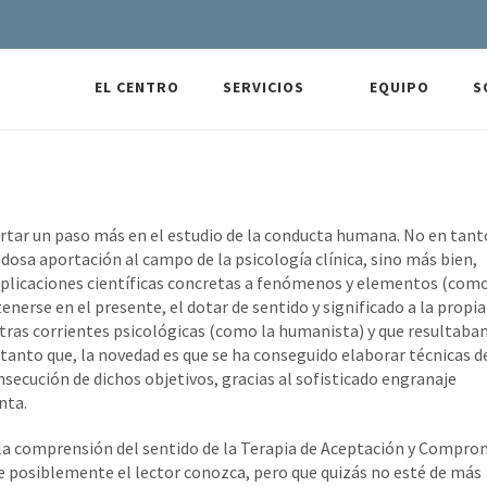
EL CENTRO
SERVICIOS
EQUIPO
S
rtar un paso más en el estudio de la conducta humana. No en tant
dosa aportación al campo de la psicología clínica, sino más bien,
xplicaciones científicas concretas a fenómenos y elementos (como
enerse en el presente, el dotar de sentido y significado a la propia
otras corrientes psicológicas (como la humanista) y que resultaba
r tanto que, la novedad es que se ha conseguido elaborar técnicas d
secución de dichos objetivos, gracias al sofisticado engranaje
nta.
 la comprensión del sentido de la Terapia de Aceptación y Compro
 posiblemente el lector conozca, pero que quizás no esté de más