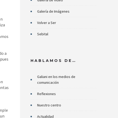
Galería de Video
Galería de Imágenes
on
Volver a Ser
iza
Sebital
lamos
do a
 pues
HABLAMOS DE…
Galiani en los medios de
ón
comunicación
untas
Reflexiones
Nuestro centro
umple
 un
Actualidad