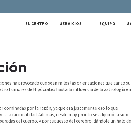
EL CENTRO
SERVICIOS
EQUIPO
S
ción
ociones ha provocado que sean miles las orientaciones que tanto su
tro humores de Hipócrates hasta la influencia de la astrología en
ar dominadas por la razón, ya que era justamente eso lo que
vos: la racionalidad. Además, desde muy pronto se adquirió la supo
aradas del cuerpo, y por supuesto del cerebro, dándole un halo de
.