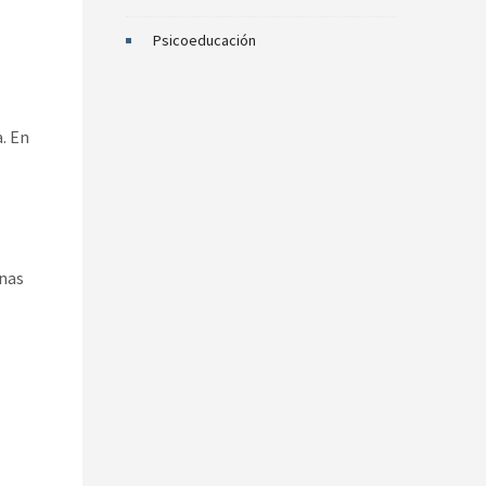
Psicoeducación
a. En
s
anas