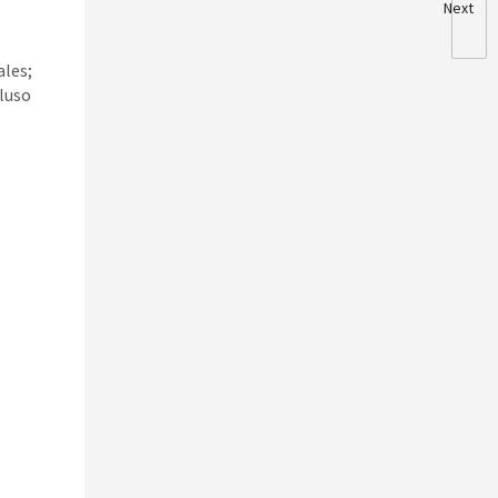
Next
ales;
cluso