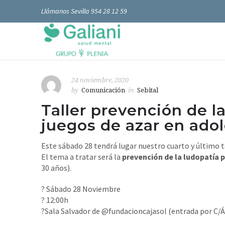
Llámanos Sevilla 954 28 12 59
24 noviembre, 2020
by
Comunicación
in
Sebital
Taller prevención de l
juegos de azar en ado
Este sábado 28 tendrá lugar nuestro cuarto y último 
El tema a tratar será la
prevención de la ludopatía 
30 años).
? Sábado 28 Noviembre
? 12:00h
?Sala Salvador de @fundacioncajasol (entrada por C/A