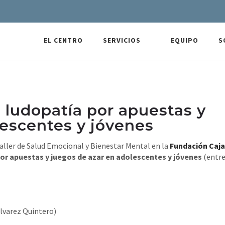
EL CENTRO
SERVICIOS
EQUIPO
S
a ludopatía por apuestas y
lescentes y jóvenes
taller de Salud Emocional y Bienestar Mental en la
Fundación Caja
por apuestas y juegos de azar en adolescentes y jóvenes
(entre
́lvarez Quintero)