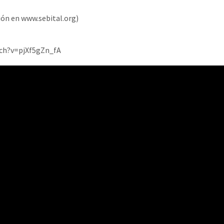
ión en www.sebital.org)
tch?v=pjXf5gZn_fA