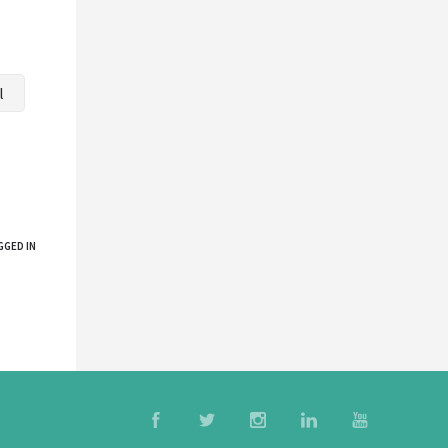
l
GGED IN