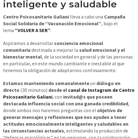
inteligente y saludable
Centro Psicosanitario Galiani
lleva a cabo una
Campaña
Social Solidaria de “Vacunación Emocional”
, bajo el
lema
“VOLVER A SER”
.
Aspiramos a desarrollar
conciencia emocional
comunitaria
destinada a mejorar la
salud emocional y el
bienestar mental
, de la sociedad en general y de las personas
en particular, en este mundo cambiante e inestable al que
tenemos la obligación de adaptarnos continuamente.
Estamos manteniendo semanalmente
un
diálogo en
directo
(30 minutos)
desde el
canal de Instagram de Centro
Psicosanitario Galiani
, con
invitad@s que poseen
destacada influencia social con una ganada credibilidad
,
donde ambos nos haremos preguntas con el
objetivo de
generar mensajes y reflexiones que nos ayuden a tener
actitudes emocionalmente inteligentes y saludables en
las circunstancias actuales
, estimulando la producción de
“defensas psicológicas” en las personas, con la colaboración