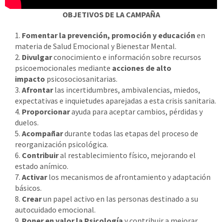
OBJETIVOS DE LA CAMPAÑA
Fomentar la prevención, promoción y educación
en
materia de Salud Emocional y Bienestar Mental.
Divulgar
conocimiento e información sobre recursos
psicoemocionales mediante
acciones de alto
impacto
psicosociosanitarias.
Afrontar
las incertidumbres, ambivalencias, miedos,
expectativas e inquietudes aparejadas a esta crisis sanitaria.
Proporcionar
ayuda para aceptar cambios, pérdidas y
duelos.
Acompañar
durante todas las etapas del proceso de
reorganización psicológica.
Contribuir
al restablecimiento físico, mejorando el
estado anímico.
Activar
los mecanismos de afrontamiento y adaptación
básicos.
Crear
un papel activo en las personas destinado a su
autocuidado emocional.
Poner en valor la Psicología
y contribuir a mejorar