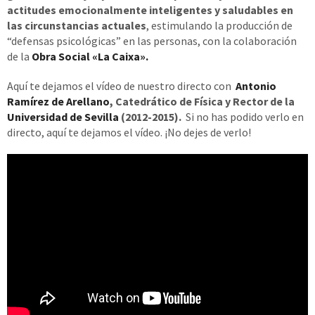
actitudes emocionalmente inteligentes y saludables en
las circunstancias actuales
, estimulando la producción de
“defensas psicológicas” en las personas, con la colaboración
de la
Obra Social «La Caixa».
Aquí te dejamos el vídeo de nuestro directo con
Antonio
Ramírez de Arellano
, Catedrático de Física y Rector de la
Universidad de Sevilla
(2012-2015).
Si no has podido verlo en
directo, aquí te dejamos el vídeo. ¡No dejes de verlo!