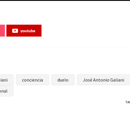
youtube
iani
conciencia
duelo
José Antonio Galiani
onal
TA