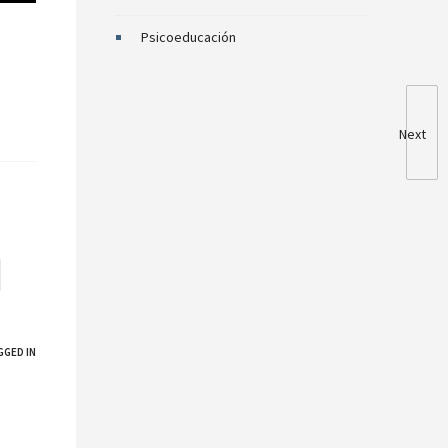
Psicoeducación
Next
GGED IN